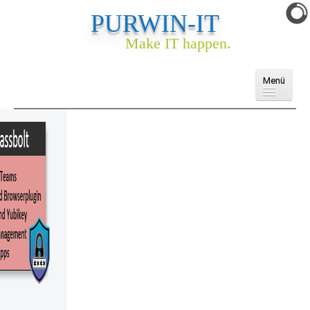
PURWIN-IT
Make IT happen.
Menü
Domains
Cloud
E-Mail
Webhosting
Webseite & Webshop
Ankauf
Services