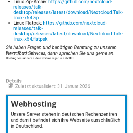
Linux Zip-Archiv:
https://github.com/nextcloud-
releases/talk-
desktop/releases/latest/download/Nextcloud.Talk-
linux-x64.zip
Linux Flatpak:
https://github.com/nextcloud-
releases/talk-
desktop/releases/latest/download/Nextcloud.Talk-
linux-x64.flatpak
Sie haben Fragen und benötigen Beratung zu unseren
Passbolt CE managed
Nextcloud Services, dann sprechen Sie uns gerne an.
Hosting des sicheren Passwortmanager Passbolt CE
Details
Zuletzt aktualisiert: 31. Januar 2026
Webhosting
Unsere Server stehen in deutschen Rechenzentren
und damit befindet sich ihre Webseite ausschließlich
in Deutschland.