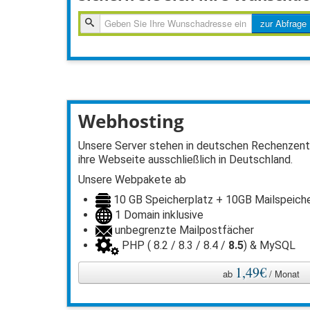
zur
zur Abfrage
Abfragen
Webhosting
Unsere Server stehen in deutschen Rechenzentr
ihre Webseite ausschließlich in Deutschland.
Unsere Webpakete ab
10 GB Speicherplatz + 10GB Mailspeich
1 Domain inklusive
unbegrenzte Mailpostfächer
PHP ( 8.2 / 8.3 / 8.4 /
8.5
) & MySQL
1,49€
ab
/ Monat