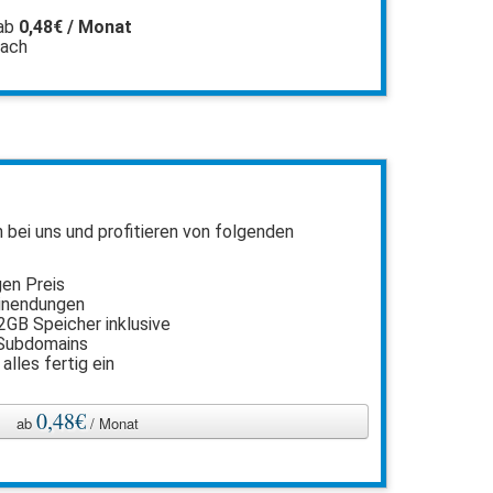
ab
0,48€ / Monat
fach
n bei uns und profitieren von folgenden
gen Preis
inendungen
2GB Speicher inklusive
 Subdomains
 alles fertig ein
l
0,48€
ab
/ Monat