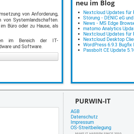
neu im Blog
Nextcloud Updates für Po
 Umsetzung von Anforderung,
Störung - DENIC eG und
 von Systemlandschaften.
News - MS Edge Browser
 im Büro oder zu Hause, als
matomo Analytics Updat
Nextcloud Updates für Po
Nextcloud Desktop Clien
ngen im Bereich der IT-
WordPress 6.9.3 Bugfix
rdware und Software.
Passbolt CE Update 5.1
PURWIN-IT
AGB
Datenschutz
Impressum
OS-Streitbeilegung
MAKE IT HAPPEN SINCE 2010