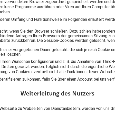
nen verwendeten Browser zugeordnet gespeichert werden und dur
en keine Programme ausführen oder Viren auf Ihren Computer übe
achen.
 deren Umfang und Funktionsweise im Folgenden erläutert werd
scht, wenn Sie den Browser schließen. Dazu zählen insbesondere
chiedene Anfragen Ihres Browsers der gemeinsamen Sitzung zuor
bsite zurückkehren. Die Session-Cookies werden gelöscht, wenn
 einer vorgegebenen Dauer gelöscht, die sich je nach Cookie un
eit löschen.
 Ihren Wünschen konfigurieren und z. B. die Annahme von Third-P
n Dritten gesetzt wurden, folglich nicht durch die eigentliche W
erung von Cookies eventuell nicht alle Funktionen dieser Websit
entifizieren zu können, falls Sie über einen Account bei uns ver
Weiterleitung des Nutzers
r Webseite zu Webseiten von Dienstanbietern, werden von uns di