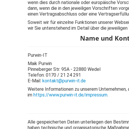
wenn dies durch nationale oder europäische Vorsch
dann, wenn die in den jeweiligen Vorschriften vorg
einen Vertragsabschluss oder eine Vertragserfüllun
Soweit wir für einzelne Funktionen unserer Webse
wir Sie untenstehend im Detail über die jeweiligen
Name und Konta
Purwin-IT
Maik Purwin
Pinneberger Str. 95A - 22880 Wedel
Telefon: 0170 / 21 24 291
E-Mail:
kontakt@purwin-it.de
Weitere Informationen zu unserem Unternehmen, 
im
https://www.purwin-it.de/impressum
.
Alle gespeicherten Daten unterliegen den Best
haben technische und organisatorische Maßnahmen e