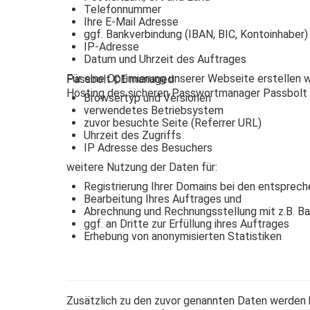
Telefonnummer
Ihre E-Mail Adresse
ggf. Bankverbindung (IBAN, BIC, Kontoinhaber)
IP-Adresse
Datum und Uhrzeit des Auftrages
Für eine Optimierung unserer Webseite erstellen
Passbolt CE managed
Hosting des sicheren Passwortmanager Passbolt
Browsertyp und Versionen
verwendetes Betriebsystem
zuvor besuchte Seite (Referrer URL)
Uhrzeit des Zugriffs
IP Adresse des Besuchers
weitere Nutzung der Daten für:
Registrierung Ihrer Domains bei den entsprec
Bearbeitung Ihres Auftrages und
Abrechnung und Rechnungsstellung mit z.B. B
ggf. an Dritte zur Erfüllung ihres Auftrages
Erhebung von anonymisierten Statistiken
Zusätzlich zu den zuvor genannten Daten werden b