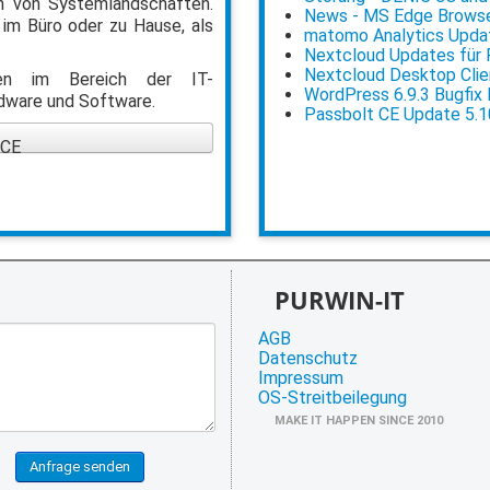
 von Systemlandschaften.
News - MS Edge Browser
 im Büro oder zu Hause, als
matomo Analytics Updat
Nextcloud Updates für Po
Nextcloud Desktop Clien
ngen im Bereich der IT-
WordPress 6.9.3 Bugfix
rdware und Software.
Passbolt CE Update 5.1
 CE
PURWIN-IT
AGB
Datenschutz
Impressum
OS-Streitbeilegung
MAKE IT HAPPEN SINCE 2010
Anfrage senden