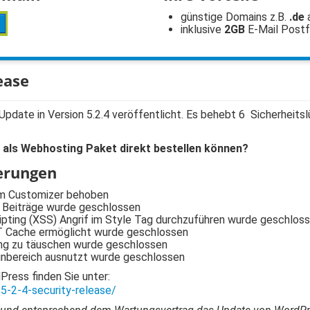
günstige Domains z.B.
.de
inklusive
2GB
E-Mail Post
ease
date in Version 5.2.4 veröffentlicht. Es behebt 6 Sicherheitsl
 als Webhosting Paket direkt bestellen können?
erungen
 im Customizer behoben
r Beiträge wurde geschlossen
ripting (XSS) Angrif im Style Tag durchzuführen wurde geschlos
ET Cache ermöglicht wurde geschlossen
rung zu täuschen wurde geschlossen
minbereich ausnutzt wurde geschlossen
ress finden Sie unter:
-2-4-security-release/