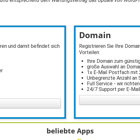
rt und entsprechend dem Wartungsvertrag das Update von WordPr
Domain
en und damit befindet sich
Registrieren Sie Ihre Domai
Vorteilen:
Ihre Domain zum günsti
große Auswahl an Doma
er
1x E-Mail Postfach mit 
Unbegrenzte Anzahl an
Full Service - wir richten
24/7 Support per E-Mai
beliebte Apps