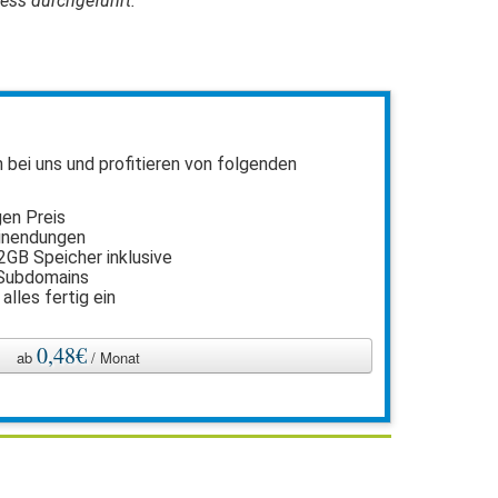
ess durchgeführt.
n bei uns und profitieren von folgenden
gen Preis
inendungen
2GB Speicher inklusive
 Subdomains
 alles fertig ein
l
0,48€
ab
/ Monat