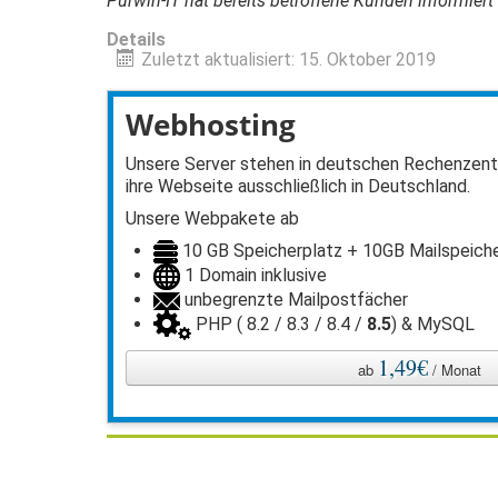
Purwin-IT hat bereits betroffene Kunden informie
Details
Zuletzt aktualisiert: 15. Oktober 2019
Webhosting
Unsere Server stehen in deutschen Rechenzentr
ihre Webseite ausschließlich in Deutschland.
Unsere Webpakete ab
10 GB Speicherplatz + 10GB Mailspeich
1 Domain inklusive
unbegrenzte Mailpostfächer
PHP ( 8.2 / 8.3 / 8.4 /
8.5
) & MySQL
1,49€
ab
/ Monat