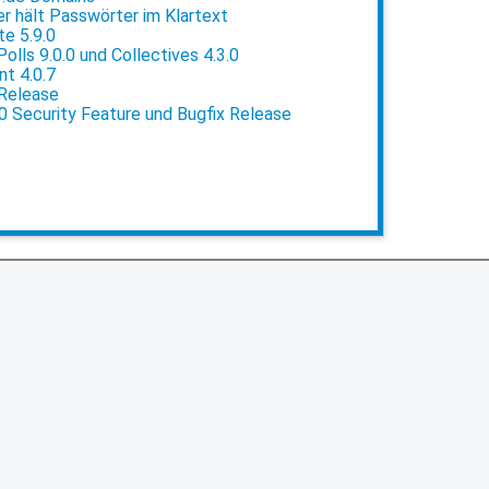
 hält Passwörter im Klartext
e 5.9.0
lls 9.0.0 und Collectives 4.3.0
t 4.0.7
 Release
0 Security Feature und Bugfix Release