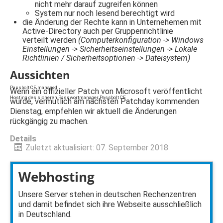
nicht mehr darauf zugreifen können
System nur noch lesend berechtigt wird
die Änderung der Rechte kann in Unternehemen mit
Active-Directory auch per Gruppenrichtlinie
verteilt werden
(Computerkonfiguration -> Windows
Einstellungen -> Sicherheitseinstellungen -> Lokale
Richtlinien / Sicherheitsoptionen -> Dateisystem)
Aussichten
Passbolt CE managed
Wenn ein offizieller Patch von Microsoft veröffentlicht
Hosting des sicheren Passwortmanager Passbolt CE
wurde, vermutlich am nächsten Patchday kommenden
Dienstag, empfehlen wir aktuell die Änderungen
rückgängig zu machen.
Details
Zuletzt aktualisiert: 07. September 2018
Webhosting
Unsere Server stehen in deutschen Rechenzentren
und damit befindet sich ihre Webseite ausschließlich
in Deutschland.