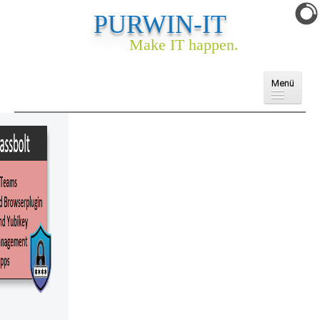
PURWIN-IT
Make IT happen.
Menü
Domains
Cloud
E-Mail
Webhosting
Webseite & Webshop
Ankauf
Services