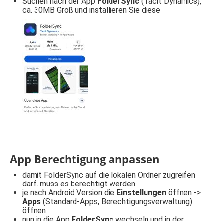
Suchen nach der App
FolderSync
(Tacit Dynamics),
ca. 30MB Groß und installieren Sie diese
App Berechtigung anpassen
damit FolderSync auf die lokalen Ordner zugreifen
darf, muss es berechtigt werden
je nach Android Version die
Einstellungen
öffnen ->
Apps
(Standard-Apps, Berechtigungsverwaltung)
öffnen
nun in die App
FolderSync
wechseln und in der