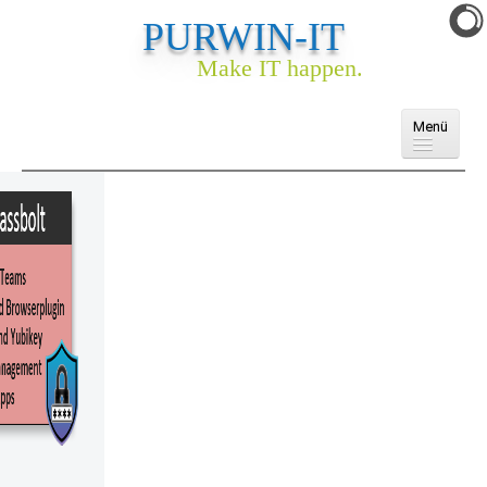
PURWIN-IT
Make IT happen.
Menü
Domains
Cloud
E-Mail
Webhosting
Webseite & Webshop
Ankauf
Services