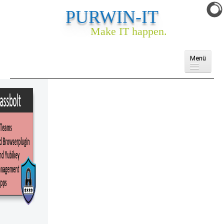
PURWIN-IT
Make IT happen.
Menü
Domains
Cloud
E-Mail
Webhosting
Webseite & Webshop
Ankauf
Services