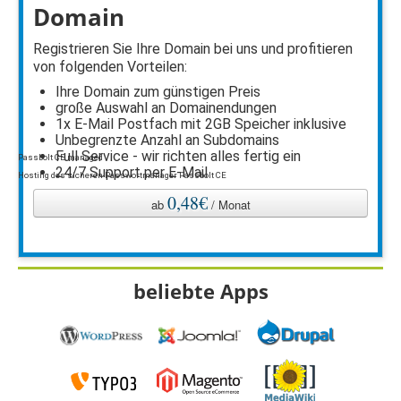
Domain
Registrieren Sie Ihre Domain bei uns und profitieren
von folgenden Vorteilen:
Ihre Domain zum günstigen Preis
große Auswahl an Domainendungen
1x E-Mail Postfach mit 2GB Speicher inklusive
Unbegrenzte Anzahl an Subdomains
Full Service - wir richten alles fertig ein
Passbolt CE managed
24/7 Support per E-Mail
Hosting des sicheren Passwortmanager Passbolt CE
0,48€
ab
/ Monat
beliebte Apps