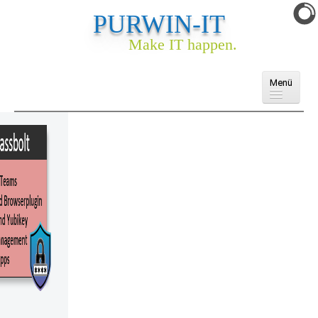
PURWIN-IT
Make IT happen.
Menü
Domains
Cloud
E-Mail
Webhosting
Webseite & Webshop
Ankauf
Services