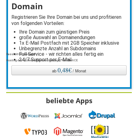
Domain
Registrieren Sie Ihre Domain bei uns und profitieren
von folgenden Vorteilen:
Ihre Domain zum günstigen Preis
große Auswahl an Domainendungen
1x E-Mail Postfach mit 2GB Speicher inklusive
Unbegrenzte Anzahl an Subdomains
Full Service - wir richten alles fertig ein
Passbolt CE managed
24/7 Support per E-Mail
Hosting des sicheren Passwortmanager Passbolt CE
0,48€
ab
/ Monat
beliebte Apps