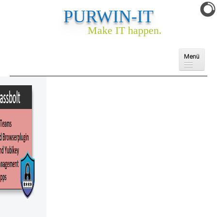
PURWIN-IT
Make IT happen.
Menü
Domains
Cloud
E-Mail
Webhosting
Webseite & Webshop
Ankauf
Services