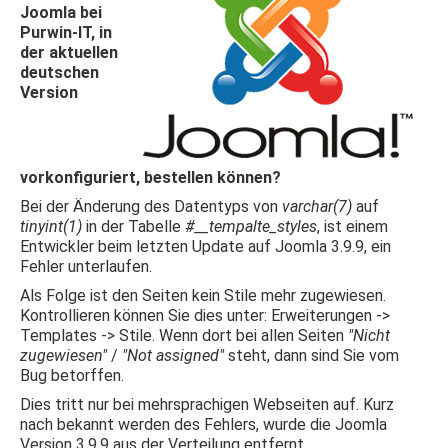
Joomla bei
Purwin-IT, in
der aktuellen
deutschen
Version
vorkonfiguriert, bestellen können?
Bei der Änderung des Datentyps von
varchar(7)
auf
tinyint(1)
in der Tabelle
#__tempalte_styles
, ist einem
Entwickler beim letzten Update auf Joomla 3.9.9, ein
Fehler unterlaufen.
Als Folge ist den Seiten kein Stile mehr zugewiesen.
Kontrollieren können Sie dies unter: Erweiterungen ->
Templates -> Stile. Wenn dort bei allen Seiten
"Nicht
zugewiesen"
/
"Not assigned"
steht, dann sind Sie vom
Bug betorffen.
Dies tritt nur bei mehrsprachigen Webseiten auf. Kurz
nach bekannt werden des Fehlers, wurde die Joomla
Version 3.9.9 aus der Verteilung entfernt.