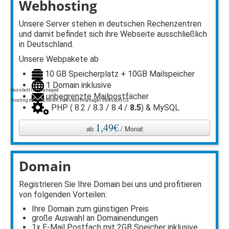
Webhosting
Unsere Server stehen in deutschen Rechenzentren
und damit befindet sich ihre Webseite ausschließlich
in Deutschland.
Unsere Webpakete ab
10 GB Speicherplatz + 10GB Mailspeicher
1 Domain inklusive
Passbolt CE managed
unbegrenzte Mailpostfächer
Hosting des sicheren Passwortmanager Passbolt CE
PHP ( 8.2 / 8.3 / 8.4 /
8.5
) & MySQL
1,49€
ab
/ Monat
Domain
Registrieren Sie Ihre Domain bei uns und profitieren
von folgenden Vorteilen:
Ihre Domain zum günstigen Preis
große Auswahl an Domainendungen
1x E-Mail Postfach mit 2GB Speicher inklusive