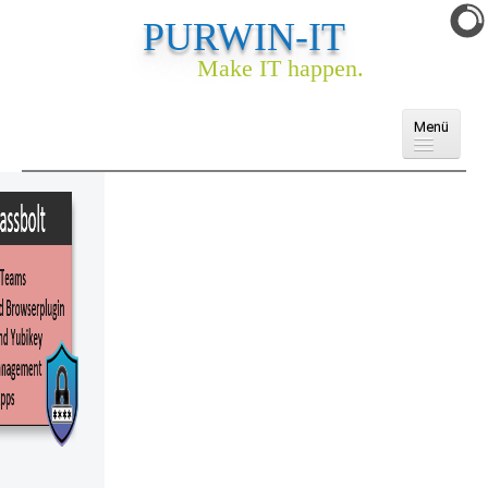
PURWIN-IT
Make IT happen.
Menü
Domains
Cloud
E-Mail
Webhosting
Webseite & Webshop
Ankauf
Services