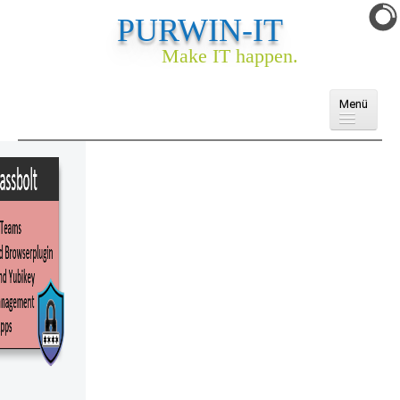
PURWIN-IT
Make IT happen.
Menü
Domains
Cloud
E-Mail
Webhosting
Webseite & Webshop
Ankauf
Services