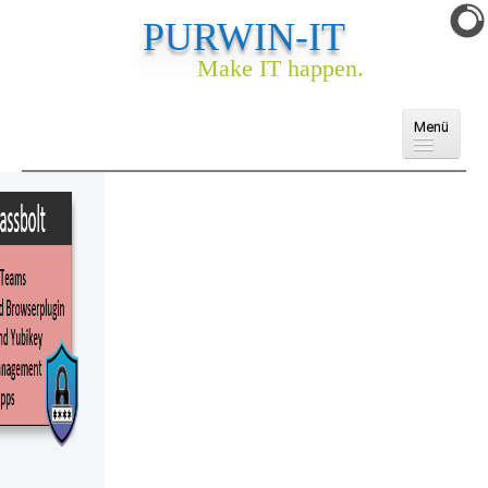
PURWIN-IT
Make IT happen.
Menü
Domains
Cloud
E-Mail
Webhosting
Webseite & Webshop
Ankauf
Services