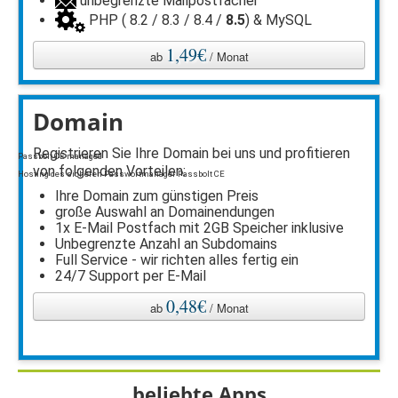
unbegrenzte Mailpostfächer
PHP ( 8.2 / 8.3 / 8.4 /
8.5
) & MySQL
1,49€
ab
/ Monat
Domain
Registrieren Sie Ihre Domain bei uns und profitieren
Passbolt CE managed
von folgenden Vorteilen:
Hosting des sicheren Passwortmanager Passbolt CE
Ihre Domain zum günstigen Preis
große Auswahl an Domainendungen
1x E-Mail Postfach mit 2GB Speicher inklusive
Unbegrenzte Anzahl an Subdomains
Full Service - wir richten alles fertig ein
24/7 Support per E-Mail
0,48€
ab
/ Monat
beliebte Apps