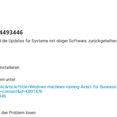
4493446
d die Updates für Systeme mit obiger Software, zurückgehalten. 
stallieren
rn unter:
blicArticle?title=Windows-machines-running-Avast-for-Business
ge=content&id=KB91476
945
 das Problem lösen.