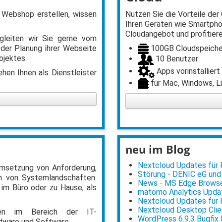
 Webshop erstellen, wissen
Nutzen Sie die Vorteile der 
Ihren Geräten wie Smartpho
Cloudangebot und profitiere
gleiten wir Sie gerne vom
100GB Cloudspeiche
 der Planung ihrer Webseite
ojektes.
10 Benutzer
Apps vorinstalliert
hen Ihnen als Dienstleister
für Mac, Windows, Li
neu im Blog
Nextcloud Updates für Po
 Umsetzung von Anforderung,
Störung - DENIC eG und
 von Systemlandschaften.
News - MS Edge Browser
 im Büro oder zu Hause, als
matomo Analytics Updat
Nextcloud Updates für Po
Nextcloud Desktop Clien
ngen im Bereich der IT-
WordPress 6.9.3 Bugfix
rdware und Software.