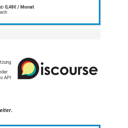
ab
0,48€ / Monat
fach
etzung
eder
so API
iter.