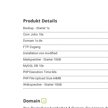
Produkt Details
Backup - Starter 1x
Cron Jobs 10x
Domain 1x de
FTP-Zugang
Installation von modified
Mailspeicher - Starter 10GB
MySQL DB 10x
PHP Execution Time 60s
PHP File Upload Size 64MB
Webspeicher - Starter 10GB
Domain
i