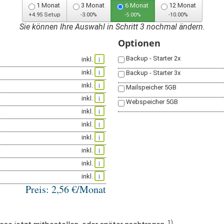
1 Monat
3 Monat
6 Monat
12 Monat
+4.95 Setup
-3.00%
-5.00%
-10.00%
Sie können Ihre Auswahl in Schritt 3 nochmal ändern.
Optionen
i
Backup - Starter 2x
inkl.
i
inkl.
Backup - Starter 3x
i
inkl.
Mailspeicher 5GB
i
inkl.
Webspeicher 5GB
i
inkl.
i
inkl.
i
inkl.
i
inkl.
i
inkl.
i
inkl.
Preis:
2,56
€/Monat
1)