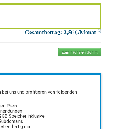
2)
Gesamtbetrag:
2,56
€/Monat
zum nächsten Schritt
n bei uns und profitieren von folgenden
gen Preis
inendungen
2GB Speicher inklusive
 Subdomains
 alles fertig ein