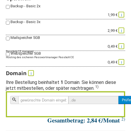
Backup - Basic 2x
i
1,99 €
Backup - Basic 3x
i
2,99 €
Mailspeicher 5GB
i
0,49 €
Passbolt CE managed
Webspeicher 5GB
Hosting des sicheren Passwortmanager Passbolt CE
i
0,49 €
Domain
i
Ihre Bestellung beinhaltet
1
Domain. Sie können diese
1)
jetzt mitbestellen, oder später nachtragen.
Prüf
2)
Gesamtbetrag:
2,84
€/Monat