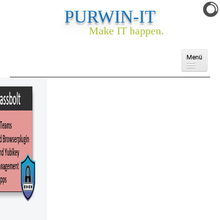
PURWIN-IT
Make IT happen.
Menü
Domains
Cloud
E-Mail
Webhosting
Webseite & Webshop
Ankauf
Services