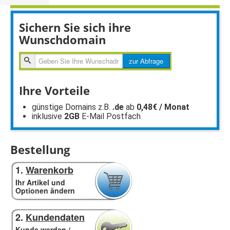
Sichern Sie sich ihre
Wunschdomain
zur
zur Abfrage
Abfragen
Ihre Vorteile
günstige Domains z.B.
.de
ab
0,48€ / Monat
inklusive
2GB
E-Mail Postfach
Bestellung
1.
Warenkorb
Ihr Artikel und
Optionen ändern
2.
Kundendaten
Kunde werden /