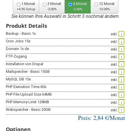
1 Monat
3 Monat
6 Monat
12 Monat
+4.95 Setup
-3.00%
-5.00%
-10.00%
Sie können Ihre Auswahl in Schritt 3 nochmal ändern.
Produkt Details
Backup - Basic 1x
i
inkl.
Cron Jobs 15x
i
inkl.
Domain 1x de
i
inkl.
FTP-Zugang
i
inkl.
Installation von Drupal
i
inkl.
Mailspeicher - Basic 15GB
i
inkl.
MySQL DB 15x
i
inkl.
PHP Execution Time 60s
i
inkl.
PHP File Upload Size 64MB
i
inkl.
PHP Memory-Limit 128MB
i
inkl.
Webspeicher - Basic 20GB
i
inkl.
Preis:
2,84
€/Monat
Optionen